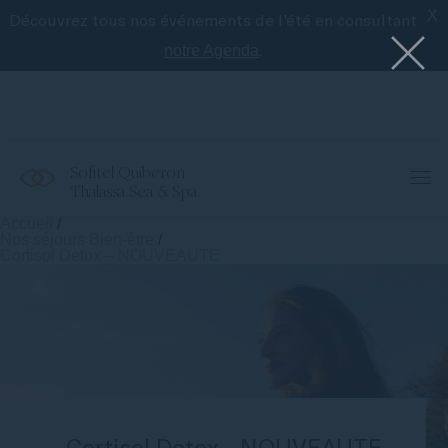
X
Découvrez tous nos événements de l'été en consultant
Le meilleur de Sofitel avec l'application
Accor
.
notre Agenda
Sofitel Quiberon
Thalassa Sea & Spa
Accueil
/
Nos séjours Bien-être
/
Cortisol Detox – NOUVEAUTE
Cortisol Detox - NOUVEAUTE