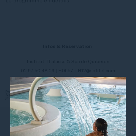
Le programme en détails
Infos & Réservation
Institut Thalasso & Spa de Quiberon
02 97 50 48 29 | H0557-TH12@sofitel.com
Programme disponible du lundi au samedi.
A partir de 2 107€ / personne en chambre double standard côté terre, pour 6
jours de soins / 7 nuits et 24 soins et activités réparties sur la journée.
Vous aimerez aussi