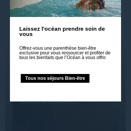
Laissez l’océan prendre soin de
vous
Offrez-vous une parenthèse bien-être
exclusive pour vous ressourcer et profiter de
Epigénétique &
tous les bienfaits que l’Océan à vous offrir.
Régénération cellulaire -
NOUVEAUTE
Tous nos séjours Bien-être
Soyez acteur de votre santé 6 jours | à partir
de 2 997€* Objectif Retrouver vitalité
physique et mentale grâce...