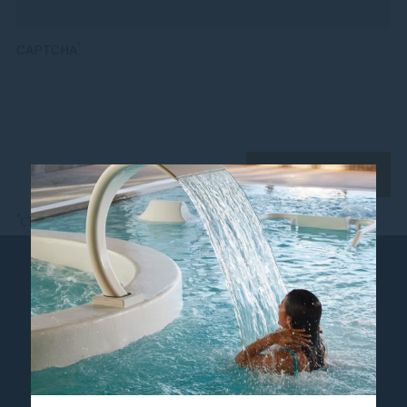
*
CAPTCHA
*
Champs obligatoires
Contact
Sofitel Quiberon Thalassa Sea & Spa ☆☆☆☆☆
Boulevard Louison Bobet
56170 Quiberon, France
Tél:
+33 (0)2 97 50 20 00