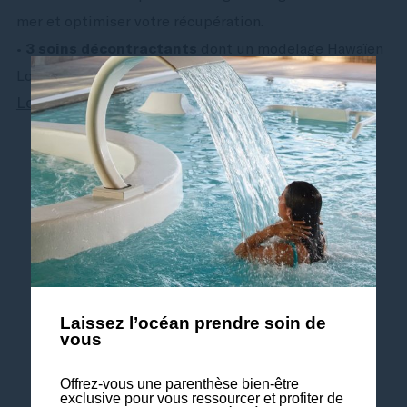
mer et optimiser votre récupération.
•
3 soins décontractants
dont un modelage Hawaïen
Lomi Lomi s’inspirant du mouvement des vagues.
Le programme en détails
Je réserve mon Séjour Surfin’Quiberon
Infos & Réservation
Institut Thalasso & Spa de Quiberon
Laissez l’océan prendre soin de
vous
02 97 50 48 29 | H0557-TH12@sofitel.com
Offrez-vous une parenthèse bien-être
exclusive pour vous ressourcer et profiter de