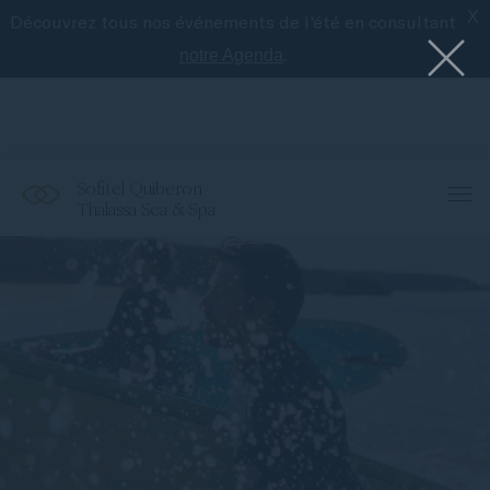
X
Découvrez tous nos événements de l'été en consultant
Le meilleur de Sofitel avec l'application
Accor
.
notre Agenda
Sofitel Quiberon
Thalassa Sea & Spa