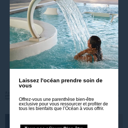
Je réserve mon séjour Objectif Minceur
Infos & Réservation
Institut Thalasso & Spa de Quiberon
02 97 50 48 29 | H0557-TH12@sofitel.com
Laissez l’océan prendre soin de
vous
A partir de 2 295€ / personne en chambre double standard côté terre avec
petits-déjeuners, pour 6 jours de soins / 6 nuits et 32 soins/activités répartis
sur la journée.
Offrez-vous une parenthèse bien-être
exclusive pour vous ressourcer et profiter de
tous les bienfaits que l’Océan à vous offrir.