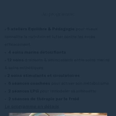
Au programme
•
5 ateliers Equilibre & Pédagogie
pour mieux
connaître la nutrition et lutter contre les excès
efficacement.
•
4 soins marins détoxifiants
•
12 soins
drainants & amincissants entre soins marins
& soins esthétiques
•
2 soins stimulants et circulatoires
•
6 séances coachées
pour activer son métabolisme
•
2 séances LPG
pour remodeler sa silhouette
•
2 séances de thérapie par le froid
Le programme en détails