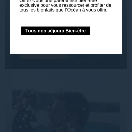
Offrez-vous une parenthèse bien-être
exclusive pour vous ressourcer et profiter de
Objectif S'initier ou se perfectionner à la
tous les bienfaits que l’Océan à vous offrir.
pratique du Golf façon...
Tous nos séjours Bien-être
Lire la suite