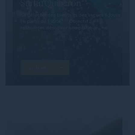
Surfin'Quiberon
Se délecter des bienfaits des vagues 6 jours
| à partir de 1 995€* Objectif Se
ressourcer, découvrir une pratique...
Lire la suite