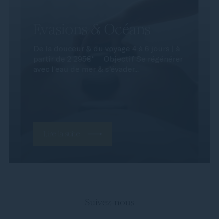
Evasions & Océans
De la douceur & du voyage 4 à 6 jours | à
partir de 2 295€* Objectif Se régénérer
avec l'eau de mer & s'évader...
Lire la suite
Suivez-nous