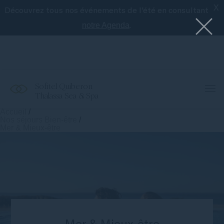
X
Découvrez tous nos événements de l'été en consultant
Le meilleur de Sofitel avec l'application
Accor
.
notre Agenda
Sofitel Quiberon
Thalassa Sea & Spa
Accueil
/
Nos séjours Bien-être
/
Mer & Mieux-être
Mer & Mieux-être