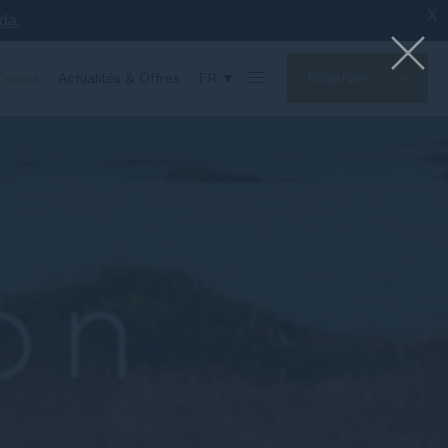
X
.
nda
Réserver
Events
Actualités & Offres
FR ▼