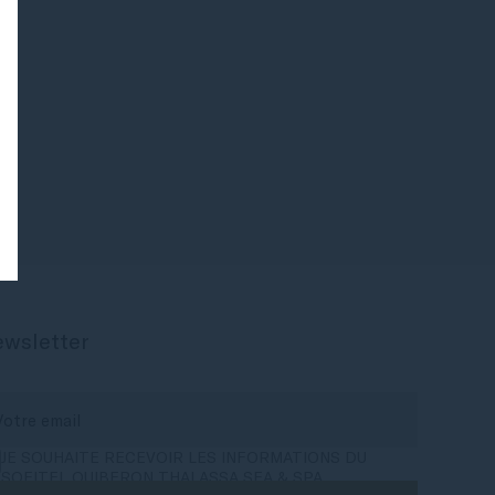
wsletter
JE SOUHAITE RECEVOIR LES INFORMATIONS DU
SOFITEL QUIBERON THALASSA SEA & SPA