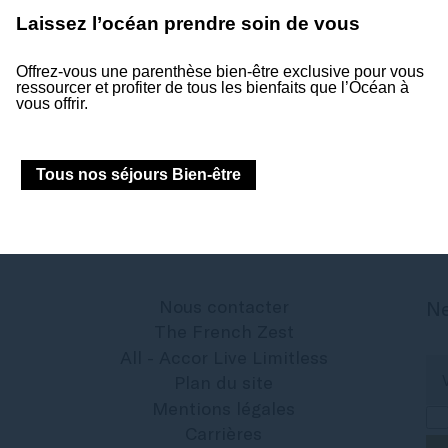
Laissez l’océan prendre soin de vous
Suivez-nous
Offrez-vous une parenthèse bien-être exclusive pour vous
ressourcer et profiter de tous les bienfaits que l’Océan à
Suivez notre actualité et les événements à venir.
vous offrir.
Tous nos séjours Bien-être
Nous contacter
Ne
The French Zest
All - Accor Live Limitless
Plan du site
Mentions légales
Carrières