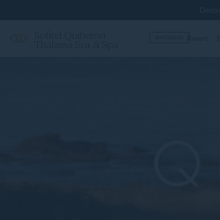
Décou
Sofitel Quiberon
Resort
B
BON CADEAU
Thalassa Sea & Spa