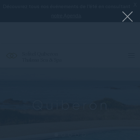
X
Découvrez tous nos événements de l'été en consultant
Le meilleur de Sofitel avec l'application
Accor
.
notre Agenda
Sofitel Quiberon
Thalassa Sea & Spa