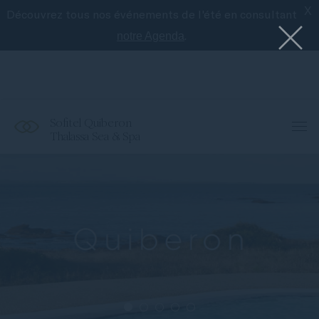
X
Découvrez tous nos événements de l'été en consultant
Le meilleur de Sofitel avec l'application
Accor
.
notre Agenda
Sofitel Quiberon
Thalassa Sea & Spa