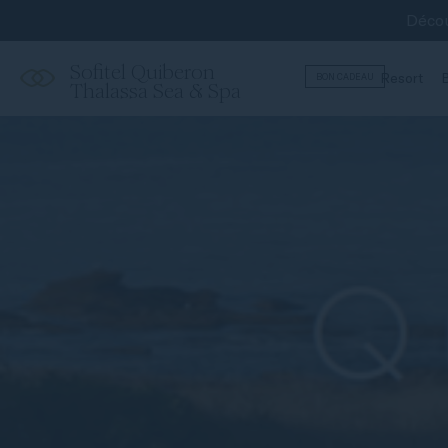
Décou
Sofitel Quiberon
Resort
B
BON CADEAU
Thalassa Sea & Spa