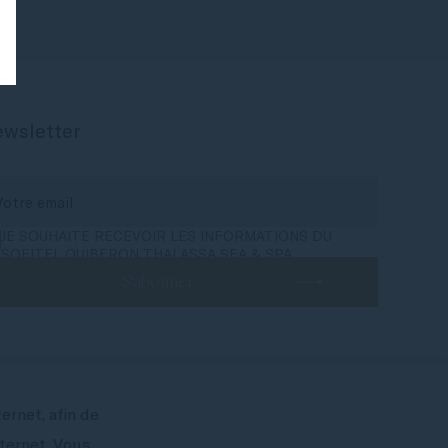
wsletter
JE SOUHAITE RECEVOIR LES INFORMATIONS DU
SOFITEL QUIBERON THALASSA SEA & SPA
S'abonner
cor All App
ernet, afin de
nternet. Vous