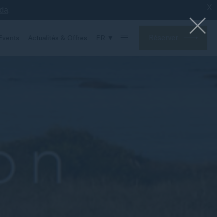
X
.
nda
Réserver
Events
Actualités & Offres
FR ▼