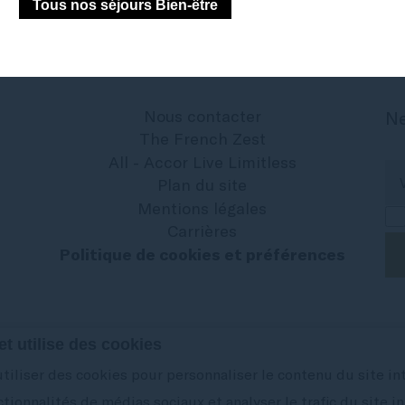
Tous nos séjours Bien-être
Nous contacter
Ne
The French Zest
All - Accor Live Limitless
Plan du site
Mentions légales
Carrières
Politique de cookies et préférences
Ac
et utilise des cookies
iliser des cookies pour personnaliser le contenu du site int
ctionnalités de médias sociaux et analyser le trafic du site i