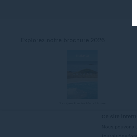
Explorez notre brochure 2026
Nos séjours Bien-être & Soins à la carte
Ce site intern
Nous pouvons ut
fournir des fon