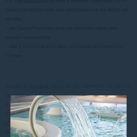
Parcours Marin
– le
avec 9 ateliers iodés dont notre
jacuzzi extérieur avec son incroyable vue sur Belle-île-
en-Mer
– les Sauna/Hammam pour se détendre dans une
chaleur bienfaitrice
– nos 2 Solariums avec leur incroyable vue dominant
l’Océan
Accès à l’
Espace Détente
en réservant un soin à
la carte :
à partir de 70€ en semaine | à partir de 80€ les
weekends, jours fériés & vacances scolaires
L’Espace Détente est ouvert tous les jours :
du lundi au samedi : 9h à 12h30 – 14h à 18h