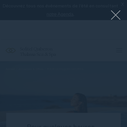
X
Découvrez tous nos événements de l'été en consultant
Le meilleur de Sofitel avec l'application
Accor
.
notre Agenda
Sofitel Quiberon
Thalassa Sea & Spa
Accueil
Actualités & Offres
POUR QUELQUES HEURES…
Pour quelques heures...