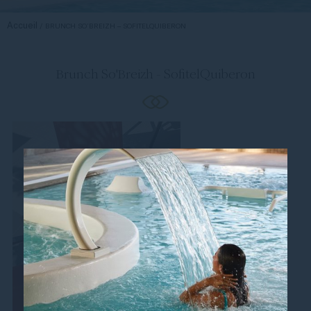
Accueil
BRUNCH SO’BREIZH – SOFITELQUIBERON
Brunch So'Breizh - SofitelQuiberon