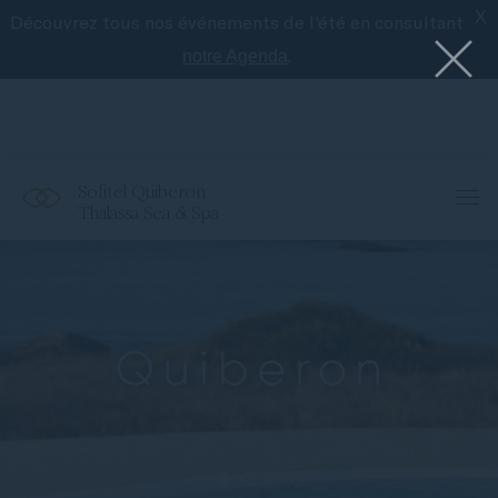
X
Découvrez tous nos événements de l'été en consultant
Le meilleur de Sofitel avec l'application
Accor
.
notre Agenda
Sofitel Quiberon
Thalassa Sea & Spa