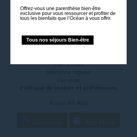
Offrez-vous une parenthèse bien-être
exclusive pour vous ressourcer et profiter de
tous les bienfaits que l’Océan à vous offrir.
Nos séjours Bien-être & Soins à la carte
Tous nos séjours Bien-être
Nous contacter
The French Zest
All - Accor Live Limitless
Plan du site
Mentions légales
Carrières
Politique de cookies et préférences
Accor All App