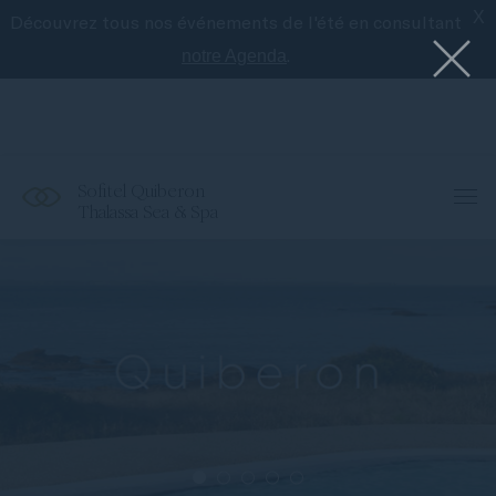
X
Découvrez tous nos événements de l'été en consultant
Le meilleur de Sofitel avec l'application
Accor
.
notre Agenda
Sofitel Quiberon
Thalassa Sea & Spa