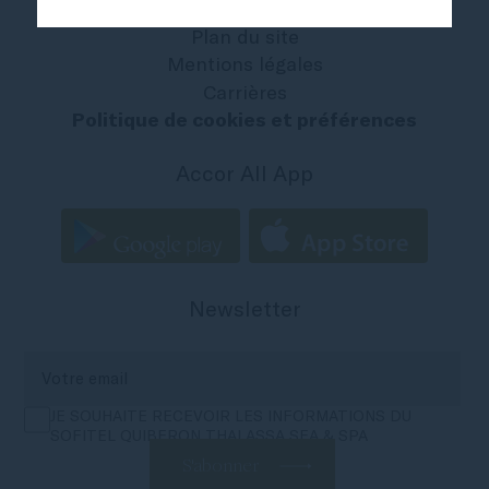
All - Accor Live Limitless
Plan du site
Mentions légales
Carrières
Politique de cookies et préférences
Accor All App
Newsletter
JE SOUHAITE RECEVOIR LES INFORMATIONS DU
SOFITEL QUIBERON THALASSA SEA & SPA
S'abonner