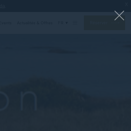
X
.
nda
Réserver
Events
Actualités & Offres
FR ▼