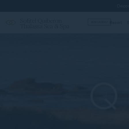
Décou
Sofitel Quiberon
Resort
B
BON CADEAU
Thalassa Sea & Spa