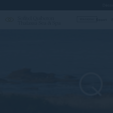
Décou
Sofitel Quiberon
Resort
B
BON CADEAU
Thalassa Sea & Spa