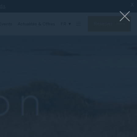
X
.
nda
Réserver
Events
Actualités & Offres
FR ▼