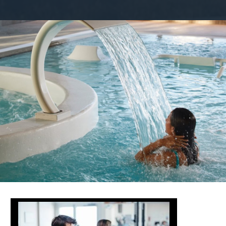
ortRameur-@WilliamK-LaC