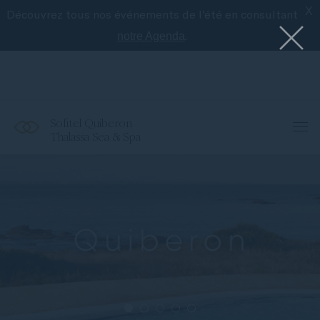
X
Découvrez tous nos événements de l'été en consultant
Le meilleur de Sofitel avec l'application
Accor
.
notre Agenda
Sofitel Quiberon
Thalassa Sea & Spa