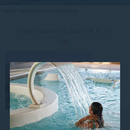
Accueil
SOFITEL-QUIBERON-THALASSO_090_FA_BD
Sofitel-Quiberon-Thalasso_090_FA_BD
Suivez-nous