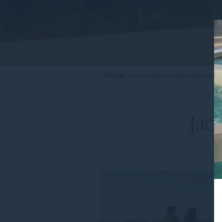
Accueil
JACUZZICOUPLE1-@WILLIAMK-LACLEF
Jac