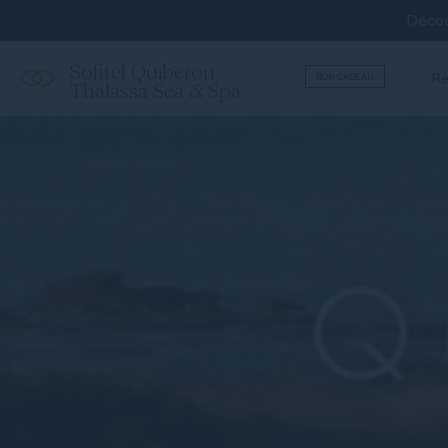
Décou
Sofitel Quiberon
Re
BON CADEAU
Thalassa Sea & Spa