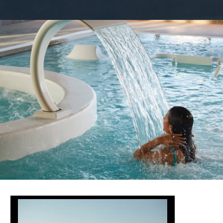
uzziCouple1-@WilliamK-La