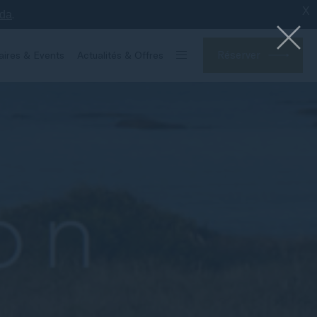
X
.
nda
Réserver
aires & Events
Actualités & Offres