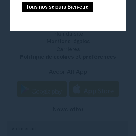
Tous nos séjours Bien-être
Nous contacter
The French Zest
All - Accor Live Limitless
Plan du site
Mentions légales
Carrières
Politique de cookies et préférences
Accor All App
Newsletter