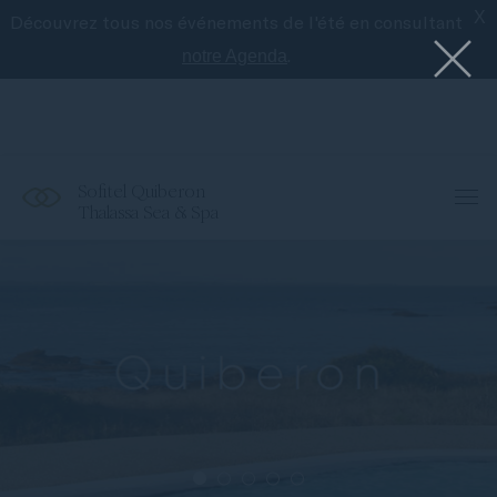
X
Découvrez tous nos événements de l'été en consultant
Le meilleur de Sofitel avec l'application
Accor
.
notre Agenda
Sofitel Quiberon
Thalassa Sea & Spa