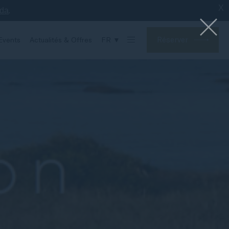
X
.
nda
Réserver
Events
Actualités & Offres
FR ▼