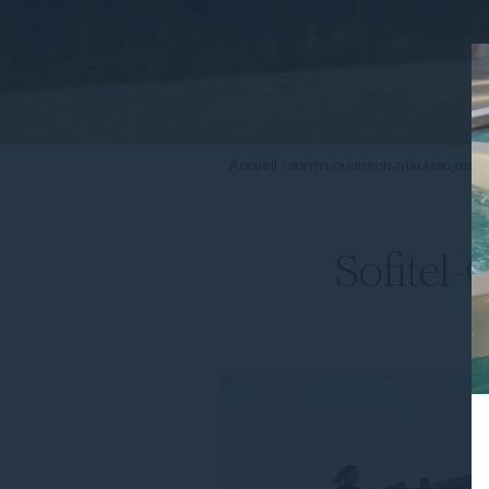
Accueil
SOFITEL-QUIBERON-THALASSO_083-
Sofitel