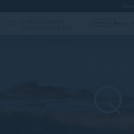
Décou
Sofitel Quiberon
Resort
B
BON CADEAU
Thalassa Sea & Spa