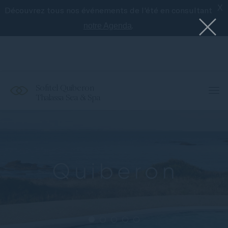
X
Découvrez tous nos événements de l'été en consultant
Le meilleur de Sofitel avec l'application
Accor
.
notre Agenda
Sofitel Quiberon
Thalassa Sea & Spa