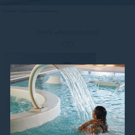
Accueil
ISTOCK-┬®IANMCDONNELL
iStock-┬®ianmcdonnell
Suivez-nous